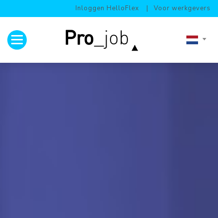
Inloggen HelloFlex
Voor werkgevers
Toggle navigation