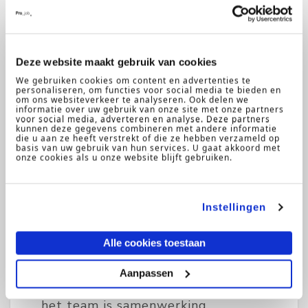
complexe vraagstukken op het
gebied van fiscaliteit, strategie en
audit. Je komt terecht in een
dynamische omgeving waar
Deze website maakt gebruik van cookies
We gebruiken cookies om content en advertenties te
ontwikkeling, innovatie en
personaliseren, om functies voor social media te bieden en
samenwerking centraal staan. De
om ons websiteverkeer te analyseren. Ook delen we
informatie over uw gebruik van onze site met onze partners
organisatie is groot, maar kenmerkt
voor social media, adverteren en analyse. Deze partners
kunnen deze gegevens combineren met andere informatie
zich door een open cultuur en een
die u aan ze heeft verstrekt of die ze hebben verzameld op
basis van uw gebruik van hun services. U gaat akkoord met
sterk gevoel van betrokkenheid. Je
onze cookies als u onze website blijft gebruiken.
werkt in een team van zo’n 25 tot
30 collega’s, waarin
Instellingen
professionaliteit hand in hand gaat
met een informele en relaxte
Alle cookies toestaan
werksfeer. De collega's in je team
zijn mensgericht, behulpzaam en
Aanpassen
nemen de tijd voor elkaar. Binnen
het team is samenwerking