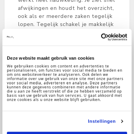
werkt heel nauwkeurig. Je ziet snel
afwijkingen en houdt het overzicht,
ook als er meerdere zaken tegelijk
lopen. Tegelijk schakel je makkelijk
met collega's en communiceer je
makkelijk en duidelijk.
Een specifieke financiële
Deze website maakt gebruik van cookies
achtergrond is niet per se vereist.
We gebruiken cookies om content en advertenties te
personaliseren, om functies voor social media te bieden en
Je maakt je nieuwe systemen en
om ons websiteverkeer te analyseren. Ook delen we
informatie over uw gebruik van onze site met onze partners
werkzaamheden snel eigen en
voor social media, adverteren en analyse. Deze partners
kunnen deze gegevens combineren met andere informatie
werkt daarbij zeer nauwkeurig.
die u aan ze heeft verstrekt of die ze hebben verzameld op
basis van uw gebruik van hun services. U gaat akkoord met
onze cookies als u onze website blijft gebruiken.
Verder beschik je over:
een afgeronde hbo- of wo-
Instellingen
opleiding.