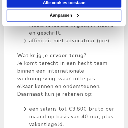
ervaring met Excel.
Alle cookies toestaan
uitstekende communicatieve
Aanpassen
vaardigheden zowel in het
Nederlands als Engels, in woord
en geschrift.
affiniteit met advocatuur (pre).
Wat krijg je ervoor terug?
Je komt terecht in een hecht team
binnen een internationale
werkomgeving, waar collega’s
elkaar kennen en ondersteunen.
Daarnaast kun je rekenen op:
een salaris tot €3.800 bruto per
maand op basis van 40 uur, plus
vakantiegeld.