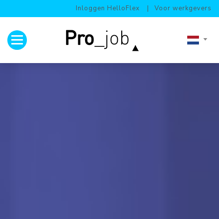
Inloggen HelloFlex
Voor werkgevers
Toggle navigation