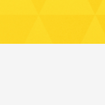
Projob heeft tevens een afdeling
Loopbaancoaching & Training voor al
jouw ontwikkelings- en
loopbaanvraagstukken. Wil je hier
meer over weten? Neem dan contact op
via onderstaande button of via