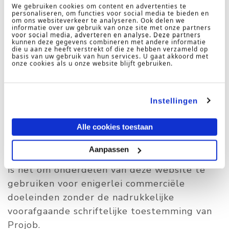
gepubliceerd. Dit materiaal is beschermd
We gebruiken cookies om content en advertenties te
personaliseren, om functies voor social media te bieden en
onder Nederlandse en internationale
om ons websiteverkeer te analyseren. Ook delen we
informatie over uw gebruik van onze site met onze partners
copyrightwetgeving. Alle rechten
voor social media, adverteren en analyse. Deze partners
kunnen deze gegevens combineren met andere informatie
dienaangaande zijn uitdrukkelijk
die u aan ze heeft verstrekt of die ze hebben verzameld op
basis van uw gebruik van hun services. U gaat akkoord met
voorbehouden aan Projob.
onze cookies als u onze website blijft gebruiken.
Een bezoeker is toegestaan onderdelen van
deze website te downloaden en/of een
Instellingen
kopie/print te maken voor persoonlijk gebruik
of om belanghebbenden voor zakelijke
Alle cookies toestaan
doeleinden te wijzen op informatie of
Aanpassen
materiaal op deze website. Niet toegestaan
is het om onderdelen van deze website te
gebruiken voor enigerlei commerciële
doeleinden zonder de nadrukkelijke
voorafgaande schriftelijke toestemming van
Projob.