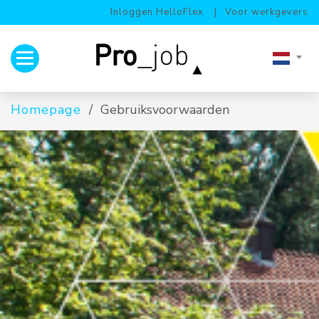
Inloggen HelloFlex
Voor werkgevers
Toggle navigation
Homepage
Gebruiksvoorwaarden