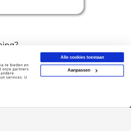
hing?
Alle cookies toestaan
ia te bieden en
t onze partners
Aanpassen
 andere
hun services. U
ment
Over ons