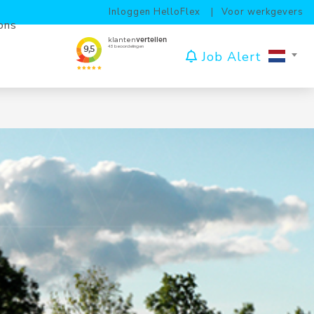
Inloggen HelloFlex
Voor werkgevers
ons
Job Alert