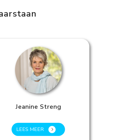
laarstaan
Jeanine Streng
LEES MEER