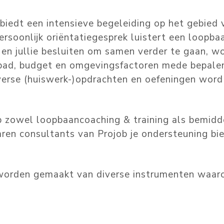
 biedt een intensieve begeleiding op het gebied 
ersoonlijk oriëntatiegesprek luistert een loopba
jn en jullie besluiten om samen verder te gaan,
dspad, budget en omgevingsfactoren mede bepale
verse (huiswerk-)opdrachten en oefeningen word
ob zowel loopbaancoaching & training als bemidd
ren consultants van Projob je ondersteuning bie
worden gemaakt van diverse instrumenten waaron