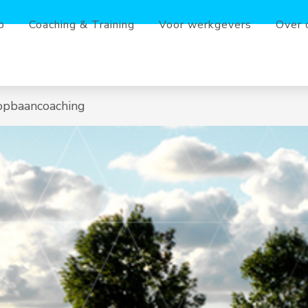
b
Coaching & Training
Voor werkgevers
Over 
opbaancoaching