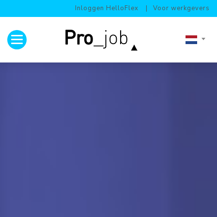
Inloggen HelloFlex
Voor werkgevers
Toggle navigation