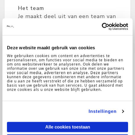
Het team
Je maakt deel uit van een team van
assistants dat gezamenlijk
verantwoordelijk is voor de
secretariële ondersteuning van
Deze website maakt gebruik van cookies
verschillende advocaten. De
We gebruiken cookies om content en advertenties te
assistants worden direct
personaliseren, om functies voor social media te bieden en
om ons websiteverkeer te analyseren. Ook delen we
aangestuurd door een teamleader.
informatie over uw gebruik van onze site met onze partners
Samen lever je een belangrijke
voor social media, adverteren en analyse. Deze partners
kunnen deze gegevens combineren met andere informatie
bijdrage aan de kwaliteit van de
die u aan ze heeft verstrekt of die ze hebben verzameld op
basis van uw gebruik van hun services. U gaat akkoord met
praktijkgroep en de dienstverlening
onze cookies als u onze website blijft gebruiken.
van het advocatenkantoor.
Instellingen
Wie ben jij?
Wij zoeken een enthousiaste en
Alle cookies toestaan
betrouwbare collega die sterk is in