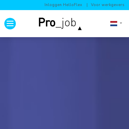
Inloggen HelloFlex
Voor werkgevers
Toggle navigation