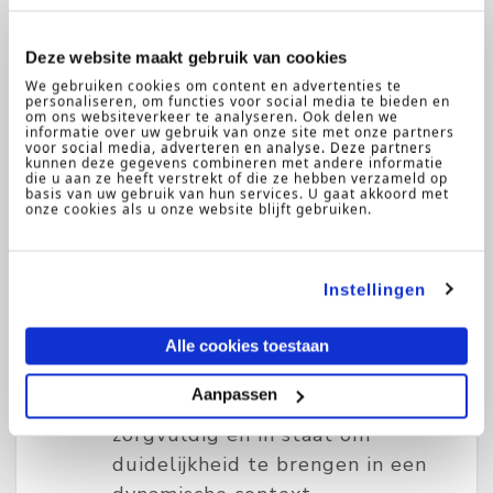
Wat breng jij mee?
Deze website maakt gebruik van cookies
We gebruiken cookies om content en advertenties te
personaliseren, om functies voor social media te bieden en
Ervaring met reorganisaties
om ons websiteverkeer te analyseren. Ook delen we
informatie over uw gebruik van onze site met onze partners
binnen grotere, complexe
voor social media, adverteren en analyse. Deze partners
kunnen deze gegevens combineren met andere informatie
organisaties (bij voorkeur in het
die u aan ze heeft verstrekt of die ze hebben verzameld op
onderwijs of de publieke sector).
basis van uw gebruik van hun services. U gaat akkoord met
onze cookies als u onze website blijft gebruiken.
Je bent gestructureerd,
communicatief sterk en kunt
goed prioriteiten stellen.
Instellingen
Je schakelt makkelijk tussen
verschillende niveaus in de
Alle cookies toestaan
organisatie.
Aanpassen
Je bent stressbestendig,
zorgvuldig en in staat om
duidelijkheid te brengen in een