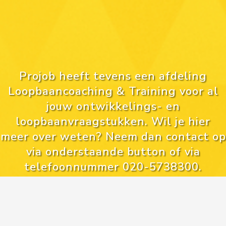
Projob heeft tevens een afdeling
Loopbaancoaching & Training voor al
jouw ontwikkelings- en
loopbaanvraagstukken. Wil je hier
meer over weten? Neem dan contact op
via onderstaande button of via
telefoonnummer 020-5738300.
NEEM CONTACT OP