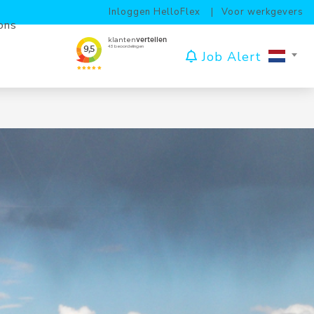
Inloggen HelloFlex
Voor werkgevers
ons
Job Alert