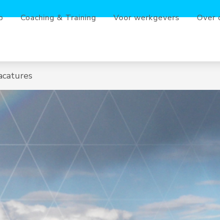
b
Coaching & Training
Voor werkgevers
Over 
acatures