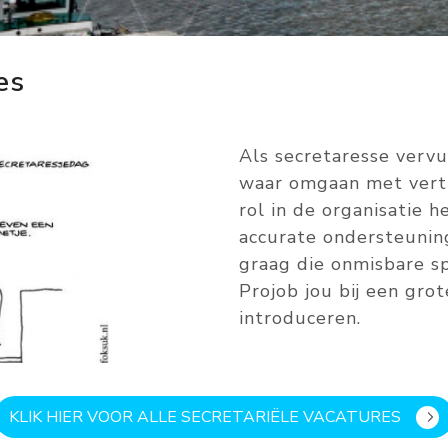
es
Als secretaresse vervu
waar omgaan met vertr
rol in de organisatie h
accurate ondersteuning
graag die onmisbare sp
Projob jou bij een grot
introduceren.
KLIK HIER VOOR ALLE SECRETARIËLE VACATURES