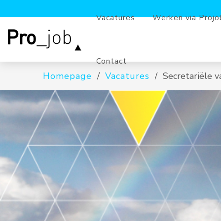
Vacatures
Werken via Projo
Contact
Homepage
Vacatures
Secretariële v