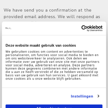
We have send you a confirmation at the
provided email address. We will respond as
soon as possible.
For questions feel free to contact us at
+31(0)20-5738383 or
welcome@projob.nl
.
Deze website maakt gebruik van cookies
Projob also has a Career Coaching & Training
We gebruiken cookies om content en advertenties te
Department to address all your inquiries
personaliseren, om functies voor social media te bieden en
om ons websiteverkeer te analyseren. Ook delen we
related to career and development. Would
informatie over uw gebruik van onze site met onze partners
voor social media, adverteren en analyse. Deze partners
you like to know more? Contact us at
kunnen deze gegevens combineren met andere informatie
die u aan ze heeft verstrekt of die ze hebben verzameld op
coaching@projob.nl
or by phone at 020-
basis van uw gebruik van hun services. U gaat akkoord met
onze cookies als u onze website blijft gebruiken.
5738383.
Kind regards,
Instellingen
Team Projob