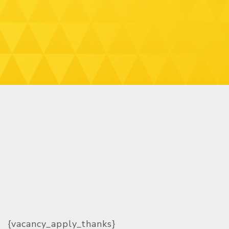
{vacancy_apply_thanks}