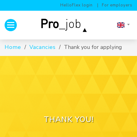
HelloFlex login
For employers
Toggle navigation
Home
Vacancies
Thank you for applying
THANK YOU!